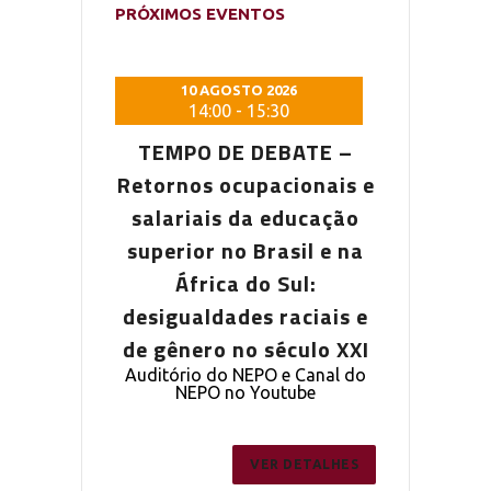
PRÓXIMOS EVENTOS
 2026
10 AGOSTO 2026
10 AG
5:30
14:00
-
15:30
14:0
DEBATE –
TEMPO DE DEBATE –
TEMPO D
pacionais e
Retornos ocupacionais e
Retornos o
a educação
salariais da educação
salariais
Brasil e na
superior no Brasil e na
superior n
o Sul:
África do Sul:
Áfric
s raciais e
desigualdades raciais e
desigualda
 século XXI
de gênero no século XXI
de gênero 
PO e Canal do
Auditório do NEPO e Canal do
Auditório do
outube
NEPO no Youtube
NEPO 
ER DETALHES
VER DETALHES