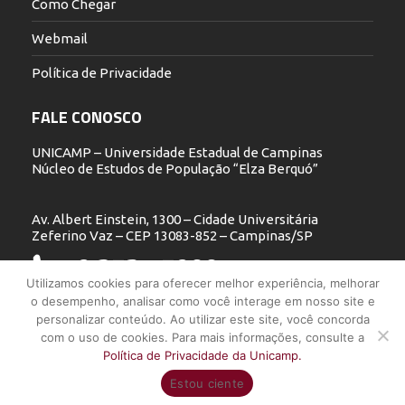
Como Chegar
Webmail
Política de Privacidade
FALE CONOSCO
UNICAMP – Universidade Estadual de Campinas
Núcleo de Estudos de População “Elza Berquó”
Av. Albert Einstein, 1300 – Cidade Universitária
Zeferino Vaz – CEP 13083-852 – Campinas/SP
19 3521.5900
Utilizamos cookies para oferecer melhor experiência, melhorar
o desempenho, analisar como você interage em nosso site e
nepo@unicamp.br
personalizar conteúdo. Ao utilizar este site, você concorda
com o uso de cookies. Para mais informações, consulte a
Política de Privacidade da Unicamp.
UNICAMP - Universidade Estadual de Campinas - Núcleo de Estudos
Estou ciente
de População "Elza Berquó" - Todos os direitos reservados