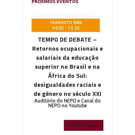
PRÓXIMOS EVENTOS
 2026
10 AGOSTO 2026
10 AG
5:30
14:00
-
15:30
14:0
DEBATE –
TEMPO DE DEBATE –
TEMPO D
pacionais e
Retornos ocupacionais e
Retornos o
a educação
salariais da educação
salariais
Brasil e na
superior no Brasil e na
superior n
o Sul:
África do Sul:
Áfric
s raciais e
desigualdades raciais e
desigualda
 século XXI
de gênero no século XXI
de gênero 
PO e Canal do
Auditório do NEPO e Canal do
Auditório do
outube
NEPO no Youtube
NEPO 
ER DETALHES
VER DETALHES