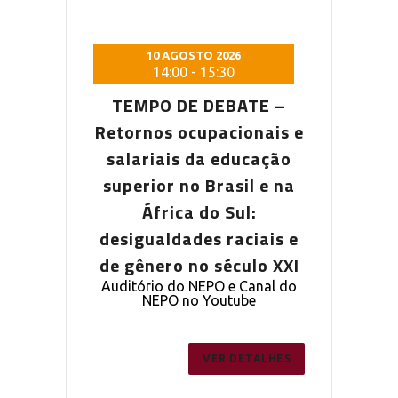
 2026
10 AGOSTO 2026
10 AG
5:30
14:00
-
15:30
14:0
DEBATE –
TEMPO DE DEBATE –
TEMPO D
pacionais e
Retornos ocupacionais e
Retornos o
a educação
salariais da educação
salariais
Brasil e na
superior no Brasil e na
superior n
o Sul:
África do Sul:
Áfric
s raciais e
desigualdades raciais e
desigualda
 século XXI
de gênero no século XXI
de gênero 
PO e Canal do
Auditório do NEPO e Canal do
Auditório do
outube
NEPO no Youtube
NEPO 
ER DETALHES
VER DETALHES