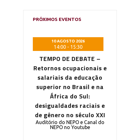
PRÓXIMOS EVENTOS
 2026
10 AGOSTO 2026
10 AG
5:30
14:00
-
15:30
14:0
DEBATE –
TEMPO DE DEBATE –
TEMPO D
pacionais e
Retornos ocupacionais e
Retornos o
a educação
salariais da educação
salariais
Brasil e na
superior no Brasil e na
superior n
o Sul:
África do Sul:
Áfric
s raciais e
desigualdades raciais e
desigualda
 século XXI
de gênero no século XXI
de gênero 
PO e Canal do
Auditório do NEPO e Canal do
Auditório do
outube
NEPO no Youtube
NEPO 