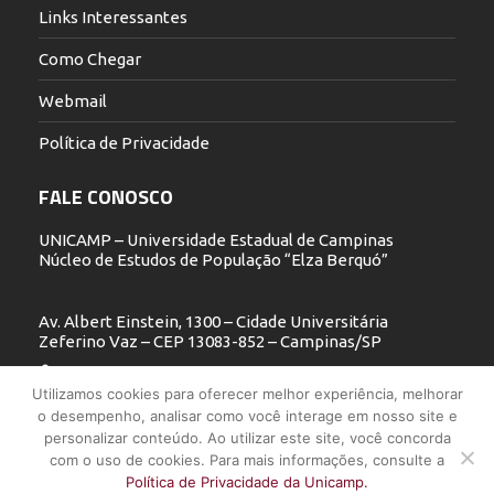
Links Interessantes
Como Chegar
Webmail
Política de Privacidade
FALE CONOSCO
UNICAMP – Universidade Estadual de Campinas
Núcleo de Estudos de População “Elza Berquó”
Av. Albert Einstein, 1300 – Cidade Universitária
Zeferino Vaz – CEP 13083-852 – Campinas/SP
19 3521.5900
Utilizamos cookies para oferecer melhor experiência, melhorar
o desempenho, analisar como você interage em nosso site e
nepo@unicamp.br
personalizar conteúdo. Ao utilizar este site, você concorda
com o uso de cookies. Para mais informações, consulte a
Política de Privacidade da Unicamp.