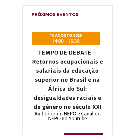
PRÓXIMOS EVENTOS
 2026
10 AGOSTO 2026
10 AG
5:30
14:00
-
15:30
14:0
DEBATE –
TEMPO DE DEBATE –
TEMPO D
pacionais e
Retornos ocupacionais e
Retornos o
a educação
salariais da educação
salariais
Brasil e na
superior no Brasil e na
superior n
o Sul:
África do Sul:
Áfric
s raciais e
desigualdades raciais e
desigualda
 século XXI
de gênero no século XXI
de gênero 
PO e Canal do
Auditório do NEPO e Canal do
Auditório do
outube
NEPO no Youtube
NEPO 