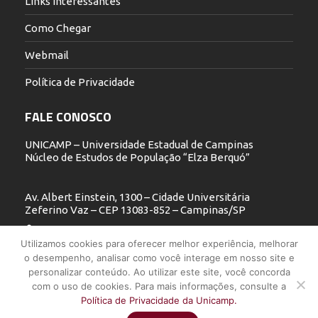
Links Interessantes
Como Chegar
Webmail
Política de Privacidade
FALE CONOSCO
UNICAMP – Universidade Estadual de Campinas
Núcleo de Estudos de População “Elza Berquó”
Av. Albert Einstein, 1300 – Cidade Universitária
Zeferino Vaz – CEP 13083-852 – Campinas/SP
19 3521.5900
Utilizamos cookies para oferecer melhor experiência, melhorar
o desempenho, analisar como você interage em nosso site e
nepo@unicamp.br
personalizar conteúdo. Ao utilizar este site, você concorda
com o uso de cookies. Para mais informações, consulte a
Política de Privacidade da Unicamp.