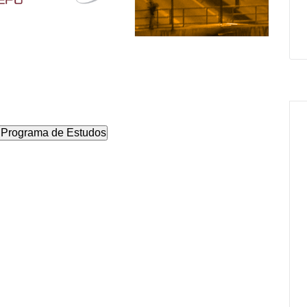
/ Programa de Estudos
0 agosto 2026
10 agosto 2026
4:00
-
15:30
14:00
-
15:30
O DE DEBATE –
TEMPO DE DEBATE –
s ocupacionais e
Retornos ocupacionais e
ais da educação
salariais da educação
r no Brasil e na
superior no Brasil e na
rica do Sul:
África do Sul: