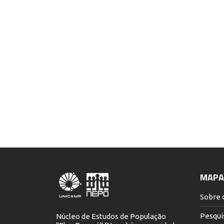
desigua
de gêne
Auditóri
NE
MAPA 
Sobre 
Pesqui
Núcleo de Estudos de População