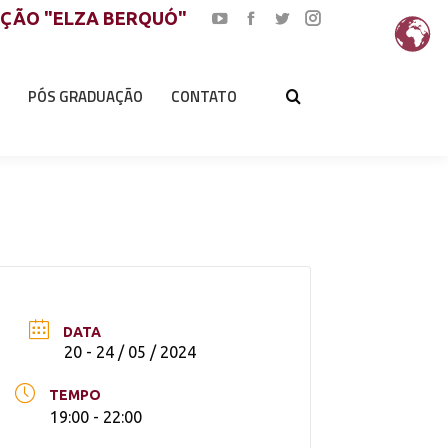
AÇÃO "ELZA BERQUÓ"
YouTube
Facebook
Twitter
Instagram
page
page
page
page
opens
opens
opens
opens
PÓS GRADUAÇÃO
CONTATO
in
in
in
in
new
new
new
new
window
window
window
window
DATA
20 - 24 / 05 / 2024
TEMPO
19:00 - 22:00