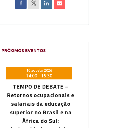
PRÓXIMOS EVENTOS
10 agosto 2026
10 agosto 20
14:00
-
15:30
14:00
-
15:
TEMPO DE DEBATE –
TEMPO DE DE
Retornos ocupacionais e
Retornos ocupa
salariais da educação
salariais da 
superior no Brasil e na
superior no Br
África do Sul:
África do 