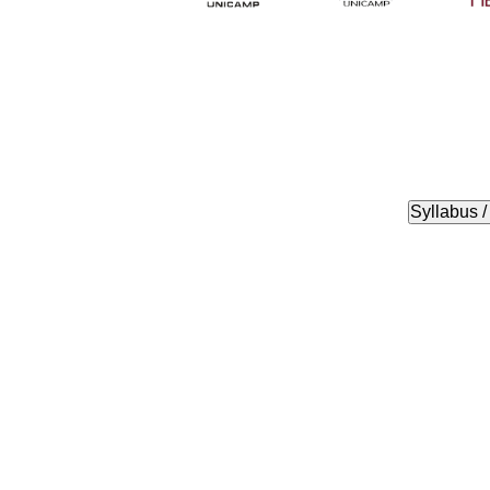
Syllabus 
1
1
TEMP
Retorno
salari
superio
Áf