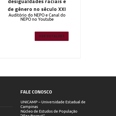
desigualdades raciais e
desigualdades 
de gênero no século XXI
de gênero no s
Auditório do NEPO e Canal do
Auditório do NEPO
NEPO no Youtube
NEPO no You
VER DETALHES
VE
FALE CONOSCO
UNICAMP – Universidade Estadual de
Campinas
Núcleo de Estudos de População
“Elza Berquó”