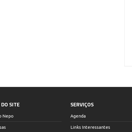
ldades raciais e
desigualdades raciais e
ro no século XXI
de gênero no século XXI
o do NEPO e Canal do
Auditório do NEPO e Canal do
PO no Youtube
NEPO no Youtube
VER DETALHES
VER DETALHES
DO SITE
SERVIÇOS
o Nepo
Agenda
sas
Links Interessantes