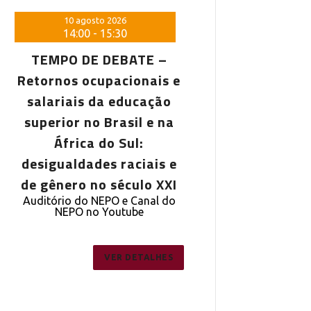
10 agosto 2026
10 agosto 20
14:00
-
15:30
14:00
-
15:
TEMPO DE DEBATE –
TEMPO DE DE
Retornos ocupacionais e
Retornos ocupa
salariais da educação
salariais da 
superior no Brasil e na
superior no Br
África do Sul:
África do 
desigualdades raciais e
desigualdades 
de gênero no século XXI
de gênero no s
Auditório do NEPO e Canal do
Auditório do NEPO
NEPO no Youtube
NEPO no You
VER DETALHES
VE