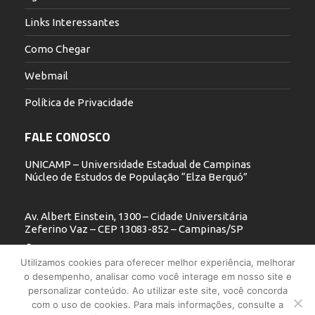
Links Interessantes
Como Chegar
Webmail
Política de Privacidade
FALE CONOSCO
UNICAMP – Universidade Estadual de Campinas
Núcleo de Estudos de População “Elza Berquó”
Av. Albert Einstein, 1300 – Cidade Universitária
Zeferino Vaz – CEP 13083-852 – Campinas/SP
19 3521.5900
Utilizamos cookies para oferecer melhor experiência, melhorar
o desempenho, analisar como você interage em nosso site e
nepo@unicamp.br
personalizar conteúdo. Ao utilizar este site, você concorda
com o uso de cookies. Para mais informações, consulte a