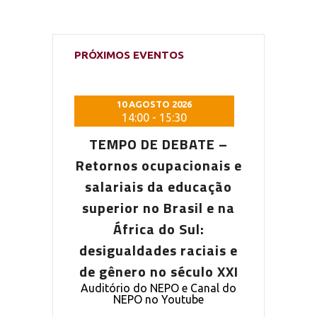
PRÓXIMOS EVENTOS
 2026
10 AGOSTO 2026
10 AG
5:30
14:00
-
15:30
14:0
DEBATE –
TEMPO DE DEBATE –
TEMPO D
pacionais e
Retornos ocupacionais e
Retornos o
a educação
salariais da educação
salariais
Brasil e na
superior no Brasil e na
superior n
o Sul:
África do Sul:
Áfric
s raciais e
desigualdades raciais e
desigualda
 século XXI
de gênero no século XXI
de gênero 
PO e Canal do
Auditório do NEPO e Canal do
Auditório do
outube
NEPO no Youtube
NEPO 