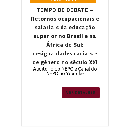
DEBATE –
TEMPO DE DEBATE –
TEMPO D
pacionais e
Retornos ocupacionais e
Retornos o
a educação
salariais da educação
salariais
Brasil e na
superior no Brasil e na
superior n
o Sul:
África do Sul:
Áfric
s raciais e
desigualdades raciais e
desigualda
 século XXI
de gênero no século XXI
de gênero 
PO e Canal do
Auditório do NEPO e Canal do
Auditório do
outube
NEPO no Youtube
NEPO 
ER DETALHES
VER DETALHES