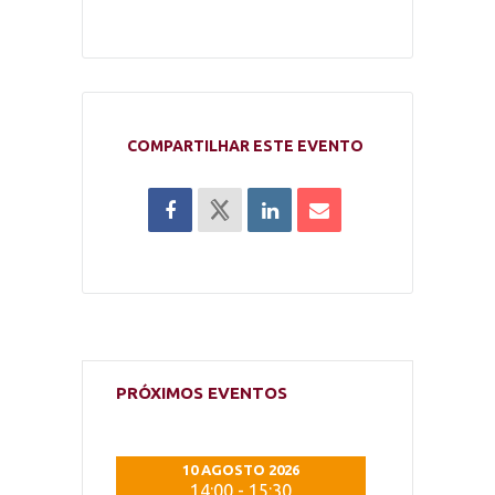
COMPARTILHAR ESTE EVENTO
PRÓXIMOS EVENTOS
 2026
10 AGOSTO 2026
10 AG
5:30
14:00
-
15:30
14:0