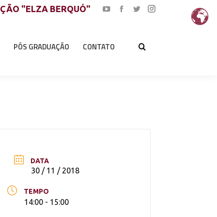
AÇÃO "ELZA BERQUÓ"
YouTube
Facebook
Twitter
Instagram
page
page
page
page
opens
opens
opens
opens
PÓS GRADUAÇÃO
CONTATO
in
in
in
in
new
new
new
new
window
window
window
window
DATA
30 / 11 / 2018
TEMPO
14:00 - 15:00