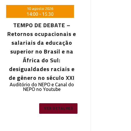
10 agosto 2026
10 agosto 20
14:00
-
15:30
14:00
-
15:
TEMPO DE DEBATE –
TEMPO DE DE
Retornos ocupacionais e
Retornos ocupa
salariais da educação
salariais da 
superior no Brasil e na
superior no Br
África do Sul:
África do 
desigualdades raciais e
desigualdades 
de gênero no século XXI
de gênero no s
Auditório do NEPO e Canal do
Auditório do NEPO
NEPO no Youtube
NEPO no You
VER DETALHES
VE