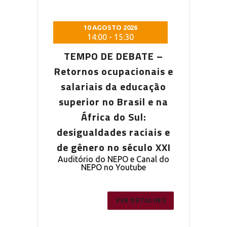
 2026
10 AGOSTO 2026
10 AG
5:30
14:00
-
15:30
14:0
DEBATE –
TEMPO DE DEBATE –
TEMPO D
pacionais e
Retornos ocupacionais e
Retornos o
a educação
salariais da educação
salariais
Brasil e na
superior no Brasil e na
superior n
o Sul:
África do Sul:
Áfric
s raciais e
desigualdades raciais e
desigualda
 século XXI
de gênero no século XXI
de gênero 
PO e Canal do
Auditório do NEPO e Canal do
Auditório do
outube
NEPO no Youtube
NEPO 
ER DETALHES
VER DETALHES