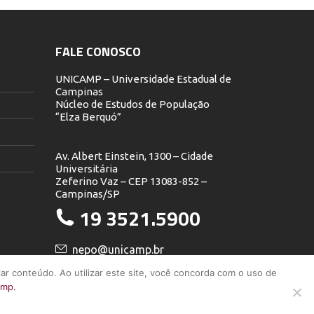
FALE CONOSCO
UNICAMP – Universidade Estadual de
Campinas
Núcleo de Estudos de População
“Elza Berquó”
Av. Albert Einstein, 1300 – Cidade
Universitária
Zeferino Vaz – CEP 13083-852 –
Campinas/SP
19 3521.5900
nepo@unicamp.br
ar conteúdo. Ao utilizar este site, você concorda com o uso de
amp.
os os direitos reservados