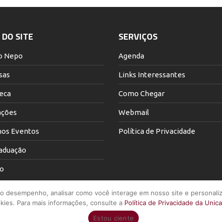
DO SITE
SERVIÇOS
o Nepo
Agenda
sas
Links Interessantes
teca
Como Chegar
ações
Webmail
os Eventos
Política de Privacidade
aduação
o
 o desempenho, analisar como você interage em nosso site e personaliz
kies. Para mais informações, consulte a
Política de Privacidade da Unic
Estou ciente
stadual de Campinas - Núcleo de Estudos de População "Elza Berquó" - Tod