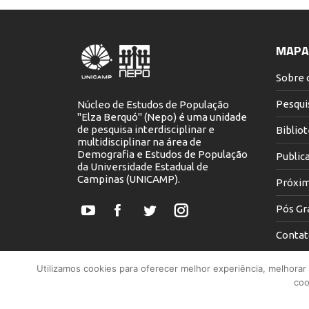
MAPA 
Sobre 
Pesqui
Núcleo de Estudos de População
"Elza Berquó" (Nepo) é uma unidade
de pesquisa interdisciplinar e
Biblio
multidisciplinar na área de
Demografia e Estudos de População
Public
da Universidade Estadual de
Campinas (UNICAMP).
Próxim
Pós Gr
YouTube
Facebook
Twitter
Instagram
Contat
Utilizamos cookies para oferecer melhor experiência, melhorar
coo
UNICAMP - Universidade E