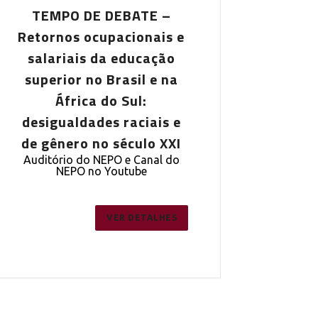
TEMPO DE DEBATE –
TEMPO DE DE
Retornos ocupacionais e
Retornos ocupa
salariais da educação
salariais da 
superior no Brasil e na
superior no Br
África do Sul:
África do 
desigualdades raciais e
desigualdades 
de gênero no século XXI
de gênero no s
Auditório do NEPO e Canal do
Auditório do NEPO
NEPO no Youtube
NEPO no You
VER DETALHES
VE