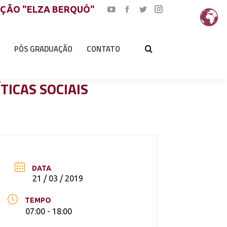
AÇÃO "ELZA BERQUÓ"
YouTube
Facebook
Twitter
Instagram
page
page
page
page
opens
opens
opens
opens
PÓS GRADUAÇÃO
CONTATO
in
in
in
in
new
new
new
new
window
window
window
window
TICAS SOCIAIS
DATA
21 / 03 / 2019
TEMPO
07:00 - 18:00