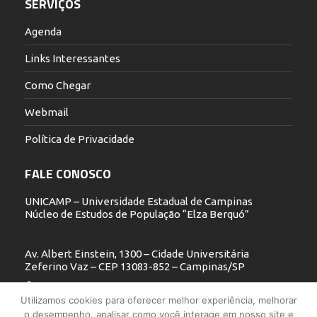
SERVIÇOS
Agenda
Links Interessantes
Como Chegar
Webmail
Política de Privacidade
FALE CONOSCO
UNICAMP – Universidade Estadual de Campinas
Núcleo de Estudos de População “Elza Berquó”
Av. Albert Einstein, 1300 – Cidade Universitária
Zeferino Vaz – CEP 13083-852 – Campinas/SP
19 3521.5900
Utilizamos cookies para oferecer melhor experiência, melhorar
o desempenho, analisar como você interage em nosso site e