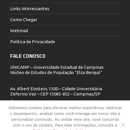
Links Interessantes
Como Chegar
Webmail
Política de Privacidade
FALE CONOSCO
UNICAMP – Universidade Estadual de Campinas
Núcleo de Estudos de População “Elza Berquó”
Av. Albert Einstein, 1300 – Cidade Universitária
Zeferino Vaz – CEP 13083-852 – Campinas/SP
19 3521.5900
Utilizamos cookies para oferecer melhor experiência, melhorar
o desempenho, analisar como você interage em nosso site e
nepo@unicamp.br
personalizar conteúdo. Ao utilizar este site, você concorda
com o uso de cookies. Para mais informações, consulte a