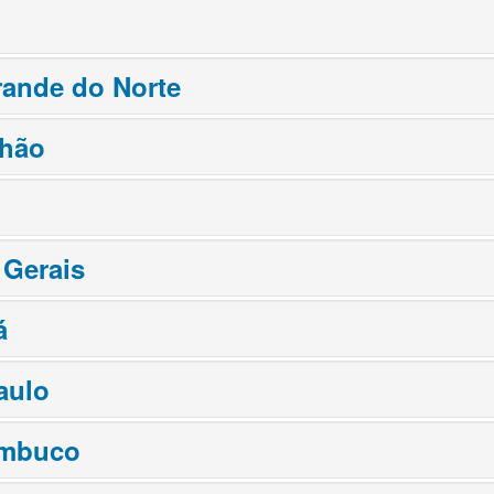
rande do Norte
hão
 Gerais
á
aulo
ambuco