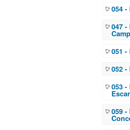
054 -
047 -
Campo
051 -
052 -
053 -
Esca
059 -
Conce