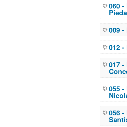
060 -
Pied
009 -
012 -
017 -
Conc
055 -
Nicol
056 -
Santí