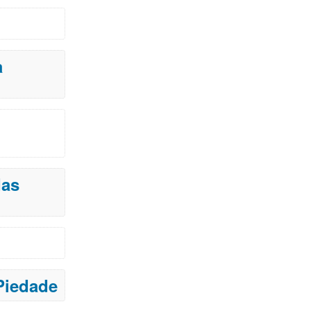
a
das
Piedade