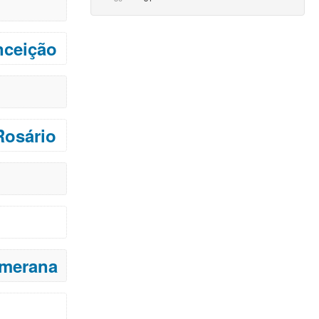
nceição
Rosário
omerana