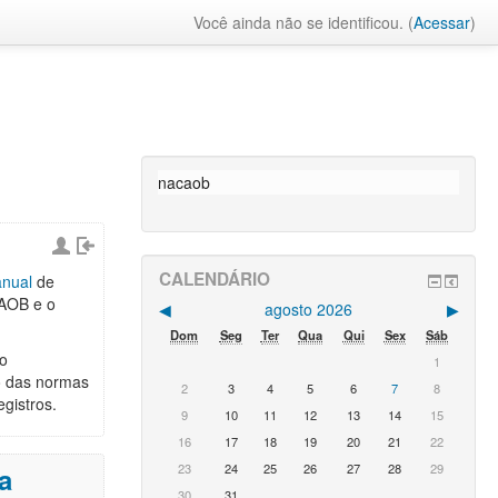
Você ainda não se identificou. (
Acessar
)
nacaob
CALENDÁRIO
nual
de
CAOB e o
◀︎
agosto 2026
▶︎
Dom
Seg
Ter
Qua
Qui
Sex
Sáb
ao
1
o das normas
2
3
4
5
6
7
8
gistros.
9
10
11
12
13
14
15
16
17
18
19
20
21
22
23
24
25
26
27
28
29
a
30
31