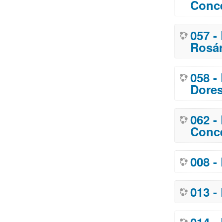
Conce
057 -
Rosár
058 -
Dore
062 -
Conce
008 -
013 -