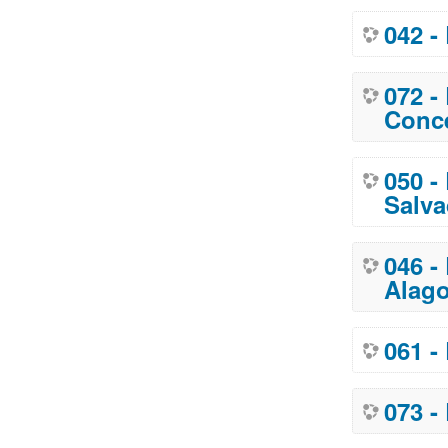
042 -
072 -
Conce
050 -
Salva
046 -
Alag
061 -
073 -