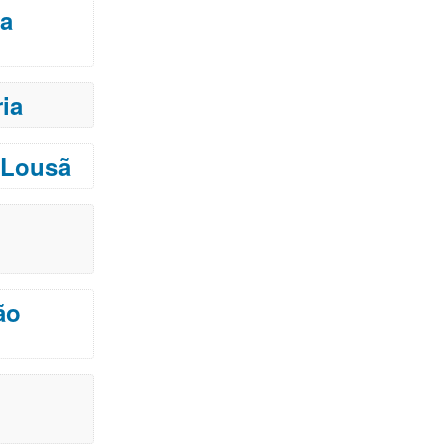
da
ia
a Lousã
ão