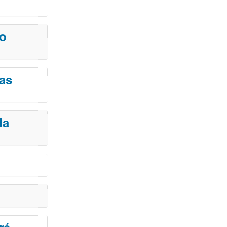
do
as
da