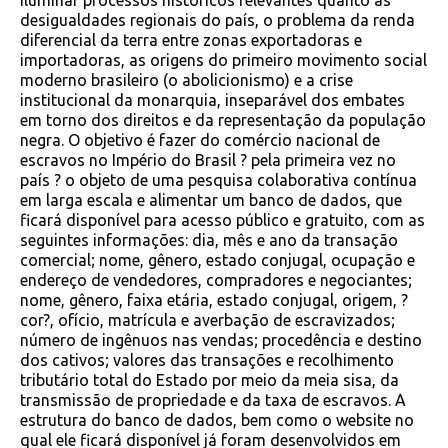
iluminar processos históricos relevantes quanto às
desigualdades regionais do país, o problema da renda
diferencial da terra entre zonas exportadoras e
importadoras, as origens do primeiro movimento social
moderno brasileiro (o abolicionismo) e a crise
institucional da monarquia, inseparável dos embates
em torno dos direitos e da representação da população
negra. O objetivo é fazer do comércio nacional de
escravos no Império do Brasil ? pela primeira vez no
país ? o objeto de uma pesquisa colaborativa contínua
em larga escala e alimentar um banco de dados, que
ficará disponível para acesso público e gratuito, com as
seguintes informações: dia, mês e ano da transação
comercial; nome, gênero, estado conjugal, ocupação e
endereço de vendedores, compradores e negociantes;
nome, gênero, faixa etária, estado conjugal, origem, ?
cor?, ofício, matrícula e averbação de escravizados;
número de ingênuos nas vendas; procedência e destino
dos cativos; valores das transações e recolhimento
tributário total do Estado por meio da meia sisa, da
transmissão de propriedade e da taxa de escravos. A
estrutura do banco de dados, bem como o website no
qual ele ficará disponível já foram desenvolvidos em