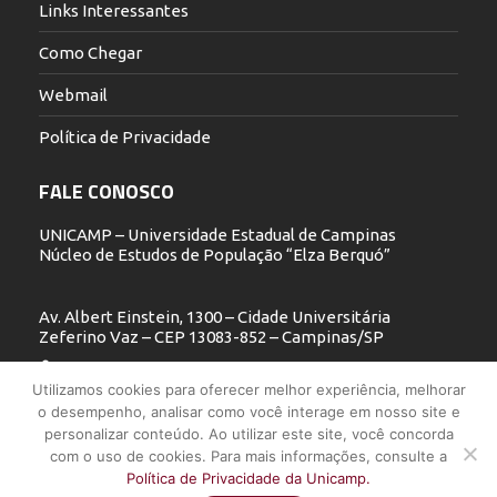
Links Interessantes
Como Chegar
Webmail
Política de Privacidade
FALE CONOSCO
UNICAMP – Universidade Estadual de Campinas
Núcleo de Estudos de População “Elza Berquó”
Av. Albert Einstein, 1300 – Cidade Universitária
Zeferino Vaz – CEP 13083-852 – Campinas/SP
19 3521.5900
Utilizamos cookies para oferecer melhor experiência, melhorar
o desempenho, analisar como você interage em nosso site e
nepo@unicamp.br
personalizar conteúdo. Ao utilizar este site, você concorda
com o uso de cookies. Para mais informações, consulte a
Política de Privacidade da Unicamp.