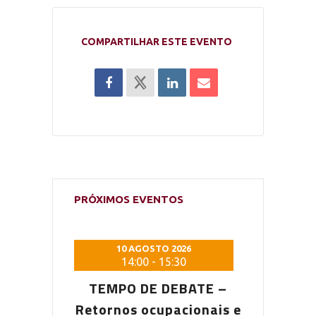
COMPARTILHAR ESTE EVENTO
PRÓXIMOS EVENTOS
 2026
10 AGOSTO 2026
10 AG
5:30
14:00
-
15:30
14:0
DEBATE –
TEMPO DE DEBATE –
TEMPO D
pacionais e
Retornos ocupacionais e
Retornos o