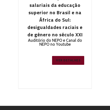
a educação
salariais da educação
salariais
Brasil e na
superior no Brasil e na
superior n
o Sul:
África do Sul:
Áfric
s raciais e
desigualdades raciais e
desigualda
 século XXI
de gênero no século XXI
de gênero 
PO e Canal do
Auditório do NEPO e Canal do
Auditório do
outube
NEPO no Youtube
NEPO 
ER DETALHES
VER DETALHES